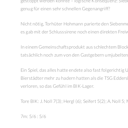
gestoppt werden konnte – logische Konsequenz: Siebe
genug für einen sehr schnellen Gegenangriff?
Nicht nötig, Torhüter Hohmann parierte den Siebenmet
es gab mit der Schlusssirene noch einen direkten Freiw
In einem Gemeinschaftsprodukt aus schlechtem Block
tatsächlich noch zum von den Gastgebern umjubelten 
Ein Spiel, das alles hatte endete also fast folgerichti
Bierstädter mehr zu hadern hatten als die TSG Edde
verloren, so das Gefühl im BIK-Lager.
Tore BIK: J. Noll 7(3); Hergl (6); Seifert 5(2); A. Noll
7m: 5/6 : 5/6