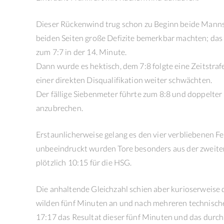
Dieser Rückenwind trug schon zu Beginn beide Mannsc
beiden Seiten große Defizite bemerkbar machten; das S
zum 7:7 in der 14. Minute.
Dann wurde es hektisch, dem 7:8 folgte eine Zeitstraf
einer direkten Disqualifikation weiter schwächten.
Der fällige Siebenmeter führte zum 8:8 und doppelte
anzubrechen.
Erstaunlicherweise gelang es den vier verbliebenen Fel
unbeeindruckt wurden Tore besonders aus der zweiten 
plötzlich 10:15 für die HSG.
Die anhaltende Gleichzahl schien aber kurioserweise 
wilden fünf Minuten an und nach mehreren technische
17:17 das Resultat dieser fünf Minuten und das durch 