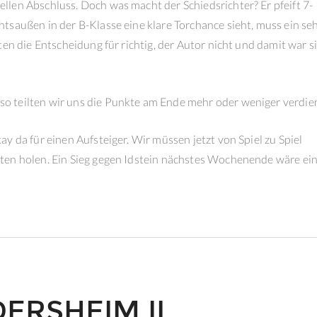
len Abschluss. Doch was macht der Schiedsrichter? Er pfeift 7-
tsaußen in der B-Klasse eine klare Torchance sieht, muss ein se
en die Entscheidung für richtig, der Autor nicht und damit war s
 teilten wir uns die Punkte am Ende mehr oder weniger verdien
y da für einen Aufsteiger. Wir müssen jetzt von Spiel zu Spiel
ten holen. Ein Sieg gegen Idstein nächstes Wochenende wäre ei
DERSHEIM II