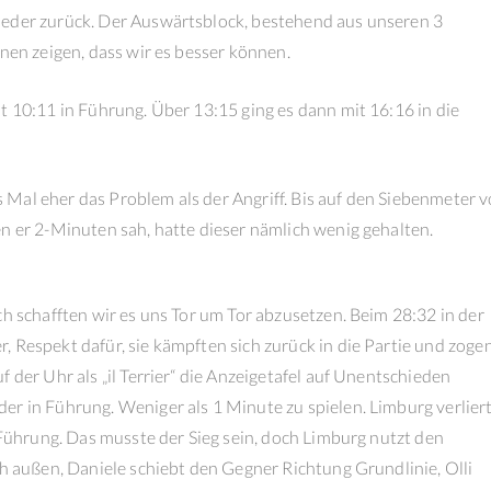
ieder zurück. Der Auswärtsblock, bestehend aus unseren 3
hnen zeigen, dass wir es besser können.
t 10:11 in Führung. Über 13:15 ging es dann mit 16:16 in die
Mal eher das Problem als der Angriff. Bis auf den Siebenmeter 
n er 2-Minuten sah, hatte dieser nämlich wenig gehalten.
ch schafften wir es uns Tor um Tor abzusetzen. Beim 28:32 in der
 Respekt dafür, sie kämpften sich zurück in die Partie und zoge
 der Uhr als „il Terrier“ die Anzeigetafel auf Unentschieden
er in Führung. Weniger als 1 Minute zu spielen. Limburg verlier
e Führung. Das musste der Sieg sein, doch Limburg nutzt den
ch außen, Daniele schiebt den Gegner Richtung Grundlinie, Olli