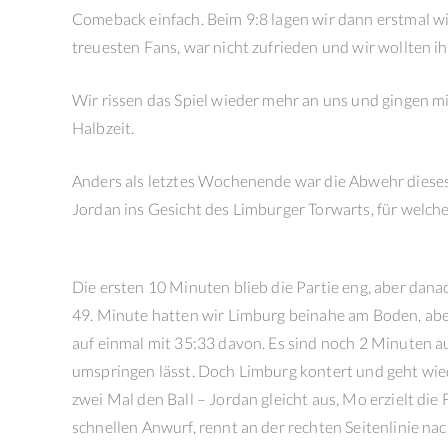
Comeback einfach. Beim 9:8 lagen wir dann erstmal w
treuesten Fans, war nicht zufrieden und wir wollten i
Wir rissen das Spiel wieder mehr an uns und gingen mi
Halbzeit.
Anders als letztes Wochenende war die Abwehr dieses 
Jordan ins Gesicht des Limburger Torwarts, für welche
Die ersten 10 Minuten blieb die Partie eng, aber dana
49. Minute hatten wir Limburg beinahe am Boden, aber,
auf einmal mit 35:33 davon. Es sind noch 2 Minuten auf
umspringen lässt. Doch Limburg kontert und geht wied
zwei Mal den Ball – Jordan gleicht aus, Mo erzielt di
schnellen Anwurf, rennt an der rechten Seitenlinie na