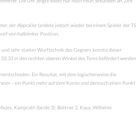
nmeter. Die Uhr zeigte leider nur noch neun Sekunden an, Zeit
er, der Abpraller landete jedoch wieder bei einem Spieler der T
urf von halblinker Position.
 und sehr starker Wurftechnik des Gegners konnte dieser
33:33 in den rechten oberen Winkel des Tores befördert werden
g Unentschieden. Ein Resultat, mit dem logischerweise die
rsheim – ein Punkt mehr auf dem Konto und dennoch einen Punkt
 5; Mezes, Kamprath (beide 3); Büttner 2, Kaya, Wilhelmi