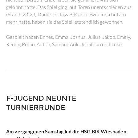
gelohnt hatte. Das Spiel ging laut Toren unentschieden aus
(Stand: 23:23) Dadurch, dass BIK aber zwei Torschützen
mehr hatte, haben sie das Spiel letztendlich gewonnen.
Gespielt haben Ennés, Emma, Joshua, Julius, Jakob, Emely,
Kenny, Robin, Anton, Samuel, Arik, Jonathan und Luke.
F-JUGEND NEUNTE
TURNIERRUNDE
Am vergangenen Samstag lud die HSG BIK Wiesbaden