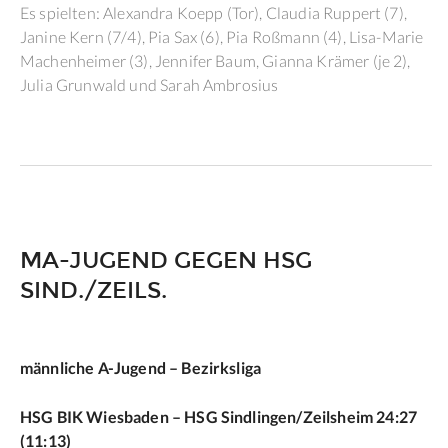
Es spielten: Alexandra Koepp (Tor), Claudia Ruppert (7),
Janine Kern (7/4), Pia Sax (6), Pia Roßmann (4), Lisa-Marie
Machenheimer (3), Jennifer Baum, Gianna Krämer (je 2),
Julia Grunwald und Sarah Ambrosius
MA-JUGEND GEGEN HSG
SIND./ZEILS.
männliche A-Jugend – Bezirksliga
HSG BIK Wiesbaden – HSG Sindlingen/Zeilsheim 24:27
(11:13)