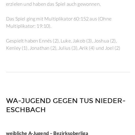
erzielen und haben das Spiel auch gewonnen.
Das Spiel ging mit Multiplikator 60:152 aus (Ohne
Multiplikator: 19:10).
Gespielt haben Ennés (2), Luke, Jakob (3), Joshua (2),
Kenley (1), Jonathan (2), Julius (3), Arik (4) und Joel (2)
WA-JUGEND GEGEN TUS NIEDER-
ESCHBACH
weibliche A-Jugend – Bezirksoberliga