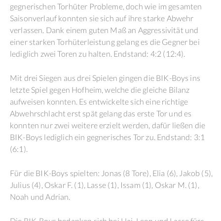
gegnerischen Torhüter Probleme, doch wie im gesamten
Saisonverlauf konnten sie sich auf ihre starke Abwehr
verlassen. Dank einem guten Maß an Aggressivität und
einer starken Torhüterleistung gelang es die Gegner bei
lediglich zwei Toren zu halten. Endstand: 4:2 (12:4).
Mit drei Siegen aus drei Spielen gingen die BIK-Boys ins
letzte Spiel gegen Hofheim, welche die gleiche Bilanz
aufweisen konnten. Es entwickelte sich eine richtige
Abwehrschlacht erst spät gelang das erste Tor und es
konnten nur zwei weitere erzielt werden, dafür ließen die
BIK-Boys lediglich ein gegnerisches Tor zu. Endstand: 3:1
(6:1).
Für die BIK-Boys spielten: Jonas (8 Tore), Elia (6), Jakob (5),
Julius (4), Oskar F. (1), Lasse (1), Issam (1), Oskar M. (1),
Noah und Adrian.
Die BIK-Boys bedanken sich bei Hai, Leon und Lasse fürs