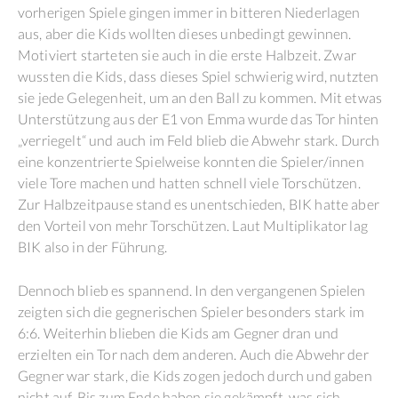
vorherigen Spiele gingen immer in bitteren Niederlagen
aus, aber die Kids wollten dieses unbedingt gewinnen.
Motiviert starteten sie auch in die erste Halbzeit. Zwar
wussten die Kids, dass dieses Spiel schwierig wird, nutzten
sie jede Gelegenheit, um an den Ball zu kommen. Mit etwas
Unterstützung aus der E1 von Emma wurde das Tor hinten
„verriegelt“ und auch im Feld blieb die Abwehr stark. Durch
eine konzentrierte Spielweise konnten die Spieler/innen
viele Tore machen und hatten schnell viele Torschützen.
Zur Halbzeitpause stand es unentschieden, BIK hatte aber
den Vorteil von mehr Torschützen. Laut Multiplikator lag
BIK also in der Führung.
Dennoch blieb es spannend. In den vergangenen Spielen
zeigten sich die gegnerischen Spieler besonders stark im
6:6. Weiterhin blieben die Kids am Gegner dran und
erzielten ein Tor nach dem anderen. Auch die Abwehr der
Gegner war stark, die Kids zogen jedoch durch und gaben
nicht auf. Bis zum Ende haben sie gekämpft, was sich