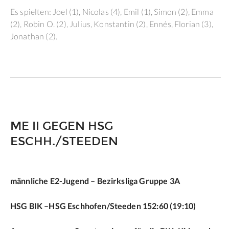
Es spielten: Joel (1), Nicolas (4), Emil (1), Simon (2), Emma
(2), Robin O. (2), Julius, Konstantin (2), Ennés, Florian (3),
Jonathan (2).
ME II GEGEN HSG
ESCHH./STEEDEN
männliche E2-Jugend – Bezirksliga Gruppe 3A
HSG BIK –HSG Eschhofen/Steeden 152:60 (19:10)