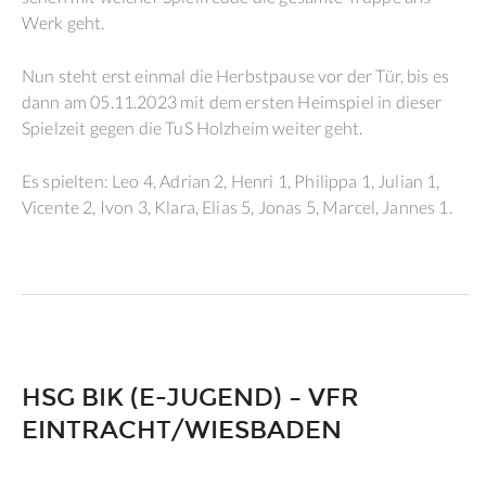
Werk geht.
Nun steht erst einmal die Herbstpause vor der Tür, bis es
dann am 05.11.2023 mit dem ersten Heimspiel in dieser
Spielzeit gegen die TuS Holzheim weiter geht.
Es spielten: Leo 4, Adrian 2, Henri 1, Philippa 1, Julian 1,
Vicente 2, Ivon 3, Klara, Elias 5, Jonas 5, Marcel, Jannes 1.
HSG BIK (E-JUGEND) – VFR
EINTRACHT/WIESBADEN