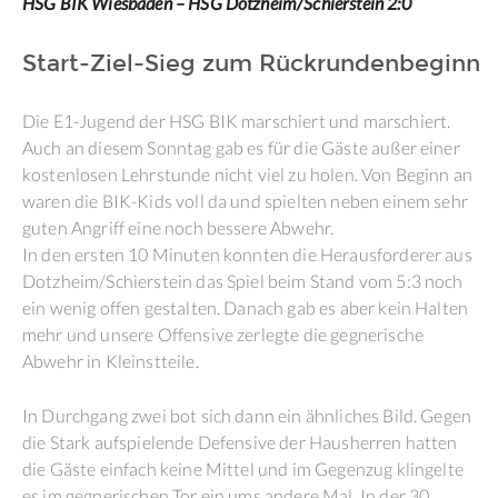
HSG BIK Wiesbaden – HSG Dotzheim/Schierstein 2:0
Start-Ziel-Sieg zum Rückrundenbeginn
Die E1-Jugend der HSG BIK marschiert und marschiert.
Auch an diesem Sonntag gab es für die Gäste außer einer
kostenlosen Lehrstunde nicht viel zu holen. Von Beginn an
waren die BIK-Kids voll da und spielten neben einem sehr
guten Angriff eine noch bessere Abwehr.
In den ersten 10 Minuten konnten die Herausforderer aus
Dotzheim/Schierstein das Spiel beim Stand vom 5:3 noch
ein wenig offen gestalten. Danach gab es aber kein Halten
mehr und unsere Offensive zerlegte die gegnerische
Abwehr in Kleinstteile.
In Durchgang zwei bot sich dann ein ähnliches Bild. Gegen
die Stark aufspielende Defensive der Hausherren hatten
die Gäste einfach keine Mittel und im Gegenzug klingelte
es im gegnerischen Tor ein ums andere Mal. In der 30.