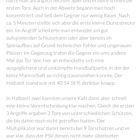
hatte man anfänglich leichtes Spiel und erzielte schnell die
ersten Tore. Auch in der Abwehr begann man hoch
konzentriert und ließ dem Gegner nur wenig Raum. Nach
ca. 5 Minuten stellte sich aber die erste kleine Durststrecke
ein. Im Angriff scheiterte man entweder am gut
aufspielenden Schlussmann oder aber bereits im
Spielaufbau auf Grund technischer Fehler und ungenauen
Pässen. Im Gegenzug trafen die Gegner ein ums andere
Mal das Tor. Von hier an entwickelte sich eine
ausgeglichene und umkämpfte Handballpartie, in der der
keine Mannschaft so richtig davonziehen konnte. Der
Halbzeit stand war mit 40:54 (8:9) denkbar knapp.
In Halbzeit zwei konnten unsere Kids dann aber schnell
eine kleine Vorentscheidung klar machen. Gleich die ersten
3 Angriffe ergaben 3 Tore von unterschiedlichen Schützen,
die bis dahin noch nicht getroffen hatten. Der
Multiplikator war damit bereits bei 9 Torschützen und es
war klar, dass der PSV diesen nicht mehr überbieten