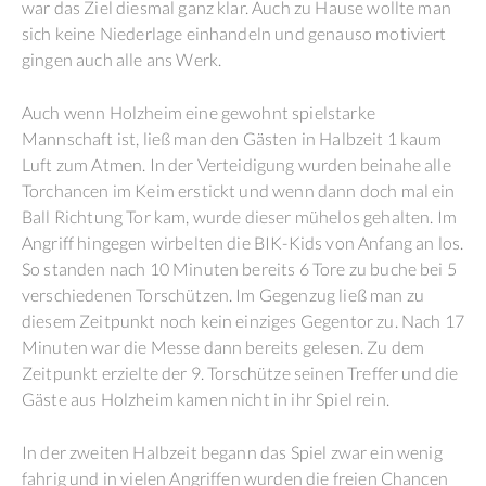
war das Ziel diesmal ganz klar. Auch zu Hause wollte man
sich keine Niederlage einhandeln und genauso motiviert
gingen auch alle ans Werk.
Auch wenn Holzheim eine gewohnt spielstarke
Mannschaft ist, ließ man den Gästen in Halbzeit 1 kaum
Luft zum Atmen. In der Verteidigung wurden beinahe alle
Torchancen im Keim erstickt und wenn dann doch mal ein
Ball Richtung Tor kam, wurde dieser mühelos gehalten. Im
Angriff hingegen wirbelten die BIK-Kids von Anfang an los.
So standen nach 10 Minuten bereits 6 Tore zu buche bei 5
verschiedenen Torschützen. Im Gegenzug ließ man zu
diesem Zeitpunkt noch kein einziges Gegentor zu. Nach 17
Minuten war die Messe dann bereits gelesen. Zu dem
Zeitpunkt erzielte der 9. Torschütze seinen Treffer und die
Gäste aus Holzheim kamen nicht in ihr Spiel rein.
In der zweiten Halbzeit begann das Spiel zwar ein wenig
fahrig und in vielen Angriffen wurden die freien Chancen