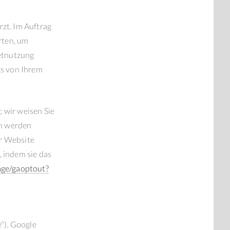
zt. Im Auftrag
rten, um
etnutzung
cs von Ihrem
 wir weisen Sie
ch werden
er Website
 indem sie das
age/gaoptout?
"). Google