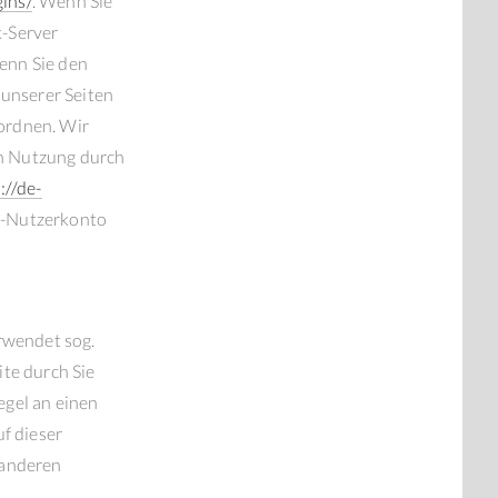
ins/
. Wenn Sie
k-Server
Wenn Sie den
 unserer Seiten
ordnen. Wir
en Nutzung durch
://de-
k-Nutzerkonto
rwendet sog.
te durch Sie
egel an einen
f dieser
 anderen