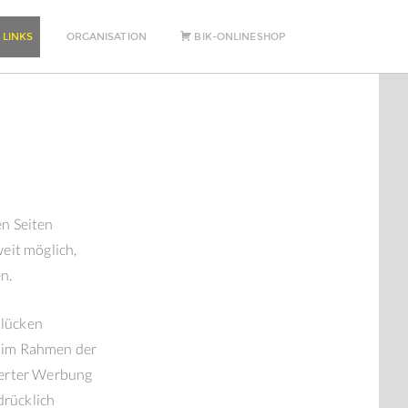
 LINKS
ORGANISATION
BIK-ONLINESHOP
n Seiten
eit möglich,
n.
slücken
n im Rahmen der
derter Werbung
drücklich