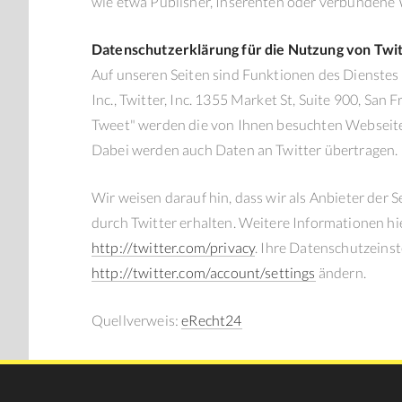
wie etwa Publisher, Inserenten oder verbundene 
Datenschutzerklärung für die Nutzung von Twi
Auf unseren Seiten sind Funktionen des Dienstes
Inc., Twitter, Inc. 1355 Market St, Suite 900, Sa
Tweet" werden die von Ihnen besuchten Webseite
Dabei werden auch Daten an Twitter übertragen.
Wir weisen darauf hin, dass wir als Anbieter der
durch Twitter erhalten. Weitere Informationen hi
http://twitter.com/privacy
. Ihre Datenschutzeinst
http://twitter.com/account/settings
ändern.
Quellverweis:
eRecht24