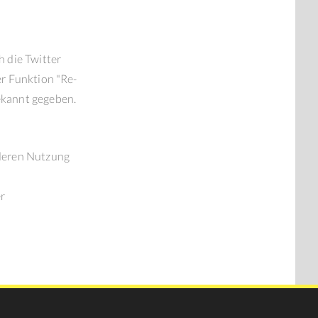
 die Twitter
er Funktion "Re-
ekannt gegeben.
 deren Nutzung
r