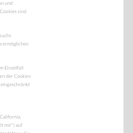
an und
 Cookies sind
esuchs
es ermöglichen
m Einzelfall
hen der Cookies
e eingeschränkt
alifornia,
t mir") auf