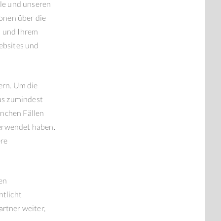
gle und unseren
ionen über die
n und Ihrem
ebsites und
ern. Um die
das zumindest
anchen Fällen
verwendet haben.
ere
en
tlicht
rtner weiter,