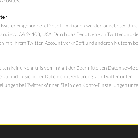
Websites.
tter
 Twitter eingebunden. Diese Funktionen werden angeboten durch
n Francisco, CA 94103, USA. Durch das Benutzen von Twitter und d
n mit Ihrem Twitter-Account verknüpft und anderen Nutzern b
 Seiten keine Kenntnis vom Inhalt der übermittelten Daten sowie
erzu finden Sie in der Datenschutzerklärung von Twitter unter
ellungen bei Twitter können Sie in den Konto-Einstellungen unte