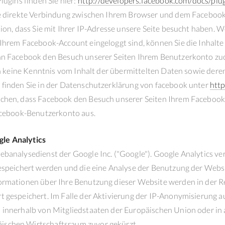
lugins finden Sie hier:
http://developers.facebook.com/docs/plug
ne direkte Verbindung zwischen Ihrem Browser und dem Faceboo
ion, dass Sie mit Ihrer IP-Adresse unsere Seite besucht haben. 
Ihrem Facebook-Account eingeloggt sind, können Sie die Inhalte
ann Facebook den Besuch unserer Seiten Ihrem Benutzerkonto zu
ten keine Kenntnis vom Inhalt der übermittelten Daten sowie der
 finden Sie in der Datenschutzerklärung von facebook unter
http
schen, dass Facebook den Besuch unserer Seiten Ihrem Faceboo
Facebook-Benutzerkonto aus.
le Analytics
ebanalysedienst der Google Inc. ("Google"). Google Analytics ve
gespeichert werden und die eine Analyse der Benutzung der Websi
ormationen über Ihre Benutzung dieser Website werden in der R
 gespeichert. Im Falle der Aktivierung der IP-Anonymisierung au
 innerhalb von Mitgliedstaaten der Europäischen Union oder in
ischen Wirtschaftsraum zuvor gekürzt.