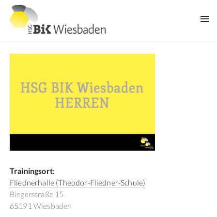
Trainingsort:
Fliednerhalle (Theodor-Fliedner-Schule)
Biegerstraße 15
65191 Wiesbaden