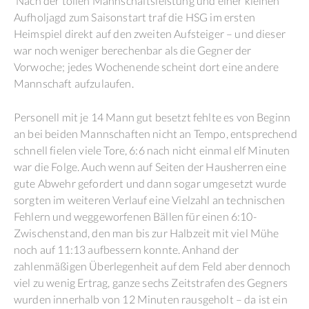
Nach der tollen Mannschaftsleistung und einer kleinen
Aufholjagd zum Saisonstart traf die HSG im ersten
Heimspiel direkt auf den zweiten Aufsteiger – und dieser
war noch weniger berechenbar als die Gegner der
Vorwoche; jedes Wochenende scheint dort eine andere
Mannschaft aufzulaufen.
Personell mit je 14 Mann gut besetzt fehlte es von Beginn
an bei beiden Mannschaften nicht an Tempo, entsprechend
schnell fielen viele Tore, 6:6 nach nicht einmal elf Minuten
war die Folge. Auch wenn auf Seiten der Hausherren eine
gute Abwehr gefordert und dann sogar umgesetzt wurde
sorgten im weiteren Verlauf eine Vielzahl an technischen
Fehlern und weggeworfenen Bällen für einen 6:10-
Zwischenstand, den man bis zur Halbzeit mit viel Mühe
noch auf 11:13 aufbessern konnte. Anhand der
zahlenmäßigen Überlegenheit auf dem Feld aber dennoch
viel zu wenig Ertrag, ganze sechs Zeitstrafen des Gegners
wurden innerhalb von 12 Minuten rausgeholt – da ist ein