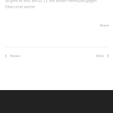
So geht es erst am 05.11. mit einem Heimspiel gegen
Oberursel weiter.
Share
Neuer
Älter