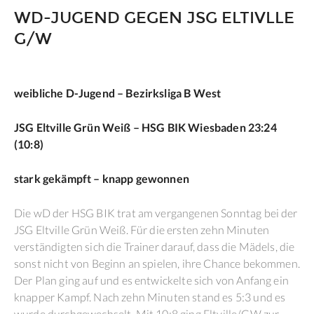
WD-JUGEND GEGEN JSG ELTIVLLE
G/W
weibliche D-Jugend – Bezirksliga B West
JSG Eltville Grün Weiß – HSG BIK Wiesbaden 23:24
(10:8)
stark gekämpft – knapp gewonnen
Die wD der HSG BIK trat am vergangenen Sonntag bei der
JSG Eltville Grün Weiß. Für die ersten zehn Minuten
verständigten sich die Trainer darauf, dass die Mädels, die
sonst nicht von Beginn an spielen, ihre Chance bekommen.
Der Plan ging auf und es entwickelte sich von Anfang ein
knapper Kampf. Nach zehn Minuten stand es 5:3 und es
wurde durchgewechselt. Mit 10:8 ging Eltville/GW zur