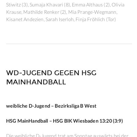
Stiwitz (3), Sumaja Khavari (8), Emma Althaus (2), Olivia
Krause, Mathilde Renker (2), Mia Prange-Wegmann,
Kisanet Andezien, Sarah Iserloh, Finja Fröhlich (Tor)
WD-JUGEND GEGEN HSG
MAINHANDBALL
weibliche D-Jugend – Bezirksliga B West
HSG MainHandball – HSG BIK Wiesbaden 13:20 (3:9)
Die weibliche D-Jugend trat am Sonntag auswärts bei der