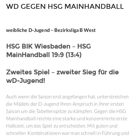
WD GEGEN HSG MAINHANDBALL
weibliche D-Jugend – Bezirksliga B West
HSG BIK Wiesbaden – HSG
MainHandball 19:9 (13:4)
Zweites Spiel – zweiter Sieg für die
wD-Jugend!
Auch wenn die Saison erst angefangen hat, unterstreichen
die Mädels der D-Jugend Ihren Anspruch in Ihrer ersten
Saison um die Tabellenspitze zu kämpfen. Gegen die HSG
Mainhandball reichte eine starke und konzentrierte erste
Halbzeit, um das Spiel zu entscheiden. Mit guten und
schnellen Kombinationen war man schnell in Führung und