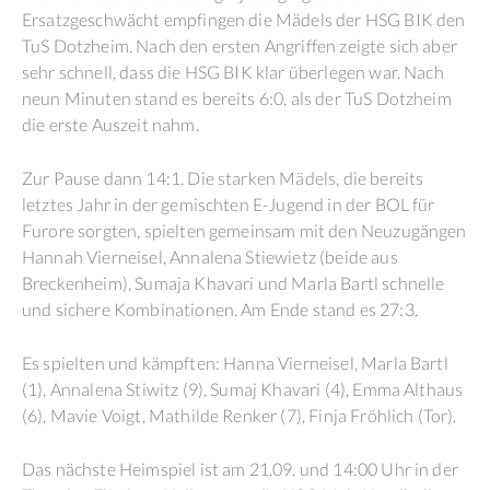
Ersatzgeschwächt empfingen die Mädels der HSG BIK den
TuS Dotzheim. Nach den ersten Angriffen zeigte sich aber
sehr schnell, dass die HSG BIK klar überlegen war. Nach
neun Minuten stand es bereits 6:0, als der TuS Dotzheim
die erste Auszeit nahm.
Zur Pause dann 14:1. Die starken Mädels, die bereits
letztes Jahr in der gemischten E-Jugend in der BOL für
Furore sorgten, spielten gemeinsam mit den Neuzugängen
Hannah Vierneisel, Annalena Stiewietz (beide aus
Breckenheim), Sumaja Khavari und Marla Bartl schnelle
und sichere Kombinationen. Am Ende stand es 27:3.
Es spielten und kämpften: Hanna Vierneisel, Marla Bartl
(1), Annalena Stiwitz (9), Sumaj Khavari (4), Emma Althaus
(6), Mavie Voigt, Mathilde Renker (7), Finja Fröhlich (Tor).
Das nächste Heimspiel ist am 21.09. und 14:00 Uhr in der