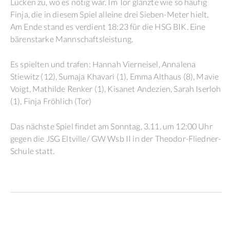
Lücken zu, wo es nötig war. Im Tor glänzte wie so häufig
Finja, die in diesem Spiel alleine drei Sieben-Meter hielt.
Am Ende stand es verdient 18:23 für die HSG BIK. Eine
bärenstarke Mannschaftsleistung.
Es spielten und trafen: Hannah Vierneisel, Annalena
Stiewitz (12), Sumaja Khavari (1), Emma Althaus (8), Mavie
Voigt, Mathilde Renker (1), Kisanet Andezien, Sarah Iserloh
(1), Finja Fröhlich (Tor)
Das nächste Spiel findet am Sonntag, 3.11. um 12:00 Uhr
gegen die JSG Eltville/ GW Wsb II in der Theodor-Fliedner-
Schule statt.