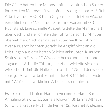
Die Gäste hatten Ihre Mannschaft mit zahlreichen Spielern
ihrer ersten Mannschaft verstärkt – so lag ein hartes Stück
Arbeit vor der HSG BIK. Im Gegensatz zur letzten Woche
verschliefen die Mädels den Start und waren mit 0:3 im
Rückstand. Eine schnelle Auszeit rüttelte die Mannschaft
aber wach und sie konnten die Führung nach 15 Minuten
übernehmen. Nach der Pause bauten Sie Ihre Führung
zwar aus, aber konnten gerade im Angriff nicht an die
Leistungen aus den letzten Spielen anknüpfen. Kurz vor
Schluss kam Eltville/ GW wieder heran und übernahm
sogar mit 13:14 die Führung. Jetzt entwickelte sich ein
wirklicher Krimi, die Halle tobte und auf Grund der wieder
sehr gut Abwehrarbeit konnten die BIK Mädels am Ende
mit 17:16 einen wirklichen Arbeitssieg einfahren.
Es spielten und trafen: Hannah Vierneisel, Marla Bartl,
Annalena Stiewitz (6), Sumaja Khavari (3), Emma Althaus
(6), Olivia Krause, Mathilde Renker (2), Kisanet Andezien,