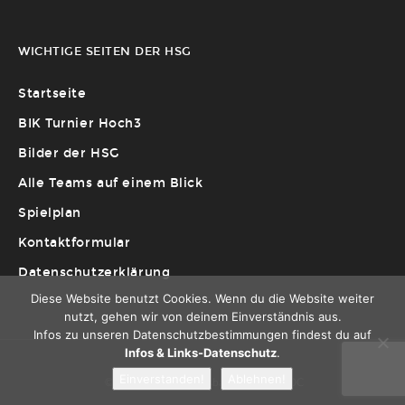
WICHTIGE SEITEN DER HSG
Startseite
BIK Turnier Hoch3
Bilder der HSG
Alle Teams auf einem Blick
Spielplan
Kontaktformular
Datenschutzerklärung
Diese Website benutzt Cookies. Wenn du die Website weiter
nutzt, gehen wir von deinem Einverständnis aus.
Infos zu unseren Datenschutzbestimmungen findest du auf
Infos & Links-Datenschutz
.
Einverstanden!
Ablehnen!
© 2022 HSG BIK Wiesbaden | Page by DC