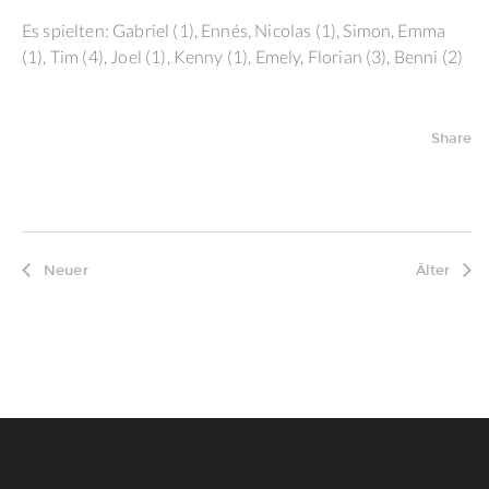
Es spielten: Gabriel (1), Ennés, Nicolas (1), Simon, Emma
(1), Tim (4), Joel (1), Kenny (1), Emely, Florian (3), Benni (2)
Share
Neuer
Älter