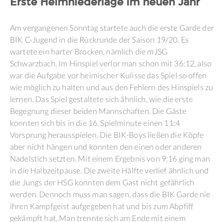
Erste Heimniederlage im neuen Jahr
Am vergangenen Sonntag startete auch die erste Garde der
BIK C-Jugend in die Rückrunde der Saison 19/20. Es
wartete ein harter Brocken, nämlich die mJSG
Schwarzbach. Im Hinspiel verlor man schon mit 36:12, also
war die Aufgabe vor heimischer Kulisse das Spiel so offen
wie möglich zu halten und aus den Fehlern des Hinspiels zu
lernen. Das Spiel gestaltete sich ähnlich, wie die erste
Begegnung dieser beiden Mannschaften. Die Gäste
konnten sich bis in die 16. Spielminute einen 11:4
Vorsprung herausspielen. Die BIK-Boys ließen die Köpfe
aber nicht hängen und konnten den einen oder anderen
Nadelstich setzten. Mit einem Ergebnis von 9:16 ging man
in die Halbzeitpause. Die zweite Hälfte verlief ähnlich und
die Jungs der HSG konnten dem Gast nicht gefährlich
werden. Dennoch muss man sagen, dass die BIK Garde nie
ihren Kampfgeist aufgegeben hat und bis zum Abpfiff
gekämpft hat. Man trennte sich am Ende mit einem