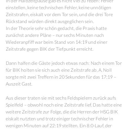
In der Halbzeitpause gab es nicht viel zu reden: Fehler
einstellen, keine technischen Fehler, keine unnötigen
Zeitstrafen, eiskalt vor dem Tor sein, und die drei Tore
Rückstand würden direkt ausgeglichen sein.
In der Theorie sehr schön gedacht, die Praxis hatte
zunächst andere Pläne – nur sechs Minuten nach
Wiederanpfiff war beim Stand von 14:19 und einer
Zeitstrafe gegen BIK der Tiefpunkt erreicht.
Dann halfen die Gäste jedoch etwas nach: Nach einem Tor
für BIK holten sie sich auch eine Zeitstrafe ab, A. Noll
sorgte mit zwei Treffern in 20 Sekunden für das 17:19 –
Auszeit Gast.
Aus dieser traten sie mit sechs Feldspielern zurück aufs
Spielfeld – obwohl noch eine Zeitstrafe lief. Das hatte eine
weitere Zeitstrafe zur Folge, die die Herren der HSG BIK
eiskalt nutzten und trotz einiger technischer Fehler in
wenigen Minuten auf 22:19 stellten. Ein 8:0-Lauf, der