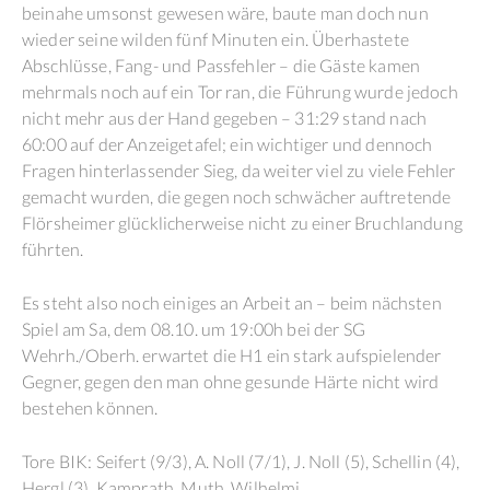
beinahe umsonst gewesen wäre, baute man doch nun
wieder seine wilden fünf Minuten ein. Überhastete
Abschlüsse, Fang- und Passfehler – die Gäste kamen
mehrmals noch auf ein Tor ran, die Führung wurde jedoch
nicht mehr aus der Hand gegeben – 31:29 stand nach
60:00 auf der Anzeigetafel; ein wichtiger und dennoch
Fragen hinterlassender Sieg, da weiter viel zu viele Fehler
gemacht wurden, die gegen noch schwächer auftretende
Flörsheimer glücklicherweise nicht zu einer Bruchlandung
führten.
Es steht also noch einiges an Arbeit an – beim nächsten
Spiel am Sa, dem 08.10. um 19:00h bei der SG
Wehrh./Oberh. erwartet die H1 ein stark aufspielender
Gegner, gegen den man ohne gesunde Härte nicht wird
bestehen können.
Tore BIK: Seifert (9/3), A. Noll (7/1), J. Noll (5), Schellin (4),
Hergl (3), Kamprath, Muth, Wilhelmi