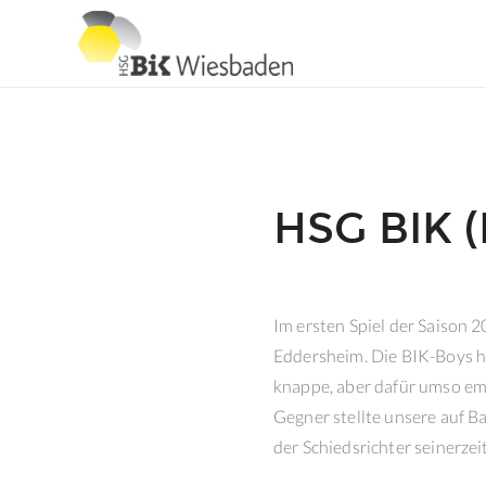
HSG BIK 
Im ersten Spiel der Saison 
Eddersheim. Die BIK-Boys ha
knappe, aber dafür umso emp
Gegner stellte unsere auf 
der Schiedsrichter seinerzei