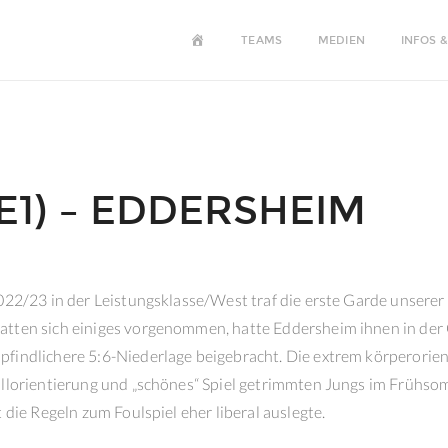
HOME
TEAMS
MEDIEN
INFOS &
(E1) – EDDERSHEIM
2022/23 in der Leistungsklasse/West traf die erste Garde unsere
tten sich einiges vorgenommen, hatte Eddersheim ihnen in der 
findlichere 5:6-Niederlage beigebracht. Die extrem körperorien
Ballorientierung und „schönes“ Spiel getrimmten Jungs im Frühs
t die Regeln zum Foulspiel eher liberal auslegte.