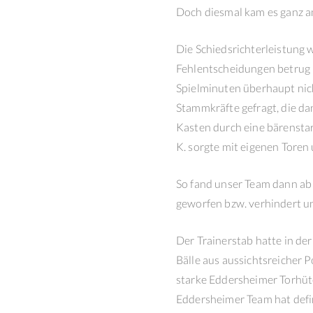
Doch diesmal kam es ganz a
Die Schiedsrichterleistung w
Fehlentscheidungen betrug Nu
Spielminuten überhaupt nich
Stammkräfte gefragt, die da
Kasten durch eine bärenstar
K. sorgte mit eigenen Toren 
So fand unser Team dann ab 
geworfen bzw. verhindert un
Der Trainerstab hatte in de
Bälle aus aussichtsreicher P
starke Eddersheimer Torhüte
Eddersheimer Team hat defin