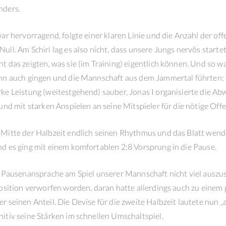
nders.
ar hervorragend, folgte einer klaren Linie und die Anzahl der off
ll. Am Schiri lag es also nicht, dass unsere Jungs nervös starte
t das zeigten, was sie (im Training) eigentlich können. Und so w
nn auch gingen und die Mannschaft aus dem Jammertal führten: T
ke Leistung (weitestgehend) sauber, Jonas I organisierte die A
und mit starken Anspielen an seine Mitspieler für die nötige Off
Mitte der Halbzeit endlich seinen Rhythmus und das Blatt wend
d es ging mit einem komfortablen 2:8 Vorsprung in die Pause.
r Pausenansprache am Spiel unserer Mannschaft nicht viel auszu
osition verworfen worden, daran hatte allerdings auch zu einem g
r seinen Anteil. Die Devise für die zweite Halbzeit lautete nun 
itiv seine Stärken im schnellen Umschaltspiel.