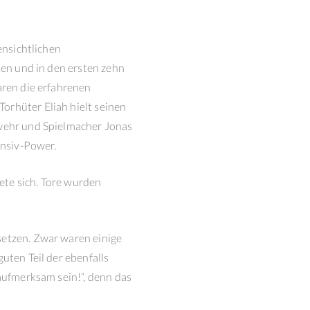
ensichtlichen
ten und in den ersten zehn
aren die erfahrenen
orhüter Eliah hielt seinen
bwehr und Spielmacher Jonas
ensiv-Power.
ete sich. Tore wurden
setzen. Zwar waren einige
uten Teil der ebenfalls
„aufmerksam sein!“, denn das