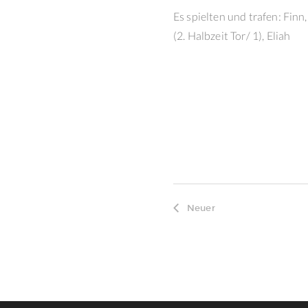
Es spielten und trafen: Finn, 
(2. Halbzeit Tor/ 1), Eliah
Neuer