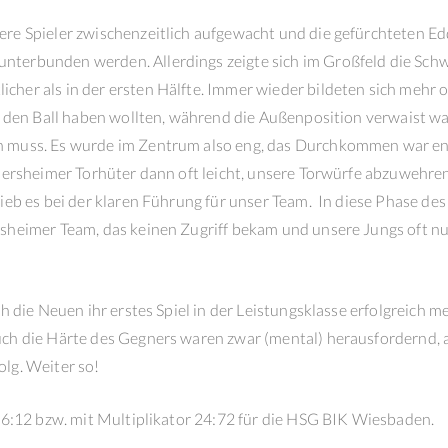
ere Spieler zwischenzeitlich aufgewacht und die gefürchteten E
terbunden werden. Allerdings zeigte sich im Großfeld die Schw
her als in der ersten Hälfte. Immer wieder bildeten sich mehr 
le den Ball haben wollten, während die Außenposition verwaist wa
n muss. Es wurde im Zentrum also eng, das Durchkommen war en
ddersheimer Torhüter dann oft leicht, unsere Torwürfe abzuwehre
ieb es bei der klaren Führung für unser Team. In diese Phase des 
sheimer Team, das keinen Zugriff bekam und unsere Jungs oft nu
ch die Neuen ihr erstes Spiel in der Leistungsklasse erfolgreich m
ch die Härte des Gegners waren zwar (mental) herausfordernd, a
lg. Weiter so!
h 6:12 bzw. mit Multiplikator 24:72 für die HSG BIK Wiesbaden.