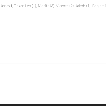
Jonas I, Oskar, Leo (1), Moritz (3), Vicente (2), Jakob (1), Benjami