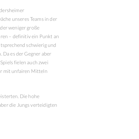
ddersheimer
äche unseres Teams in der
oder weniger große
ren – definitiv ein Punkt an
tsprechend schwierig und
n. Da es der Gegner aber
Spiels fielen auch zwei
r mit unfairen Mitteln
eisterten. Die hohe
ber die Jungs verteidigten