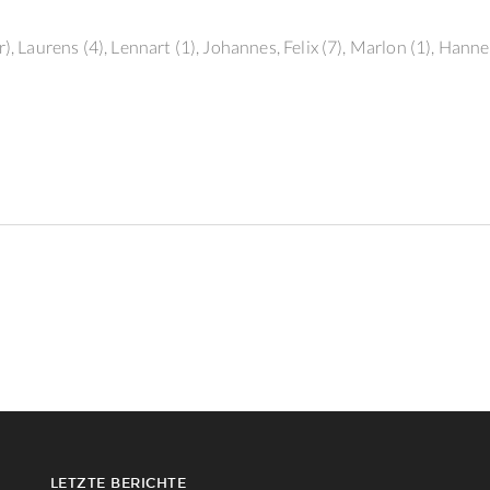
r), Laurens (4), Lennart (1), Johannes, Felix (7), Marlon (1), Hann
LETZTE BERICHTE