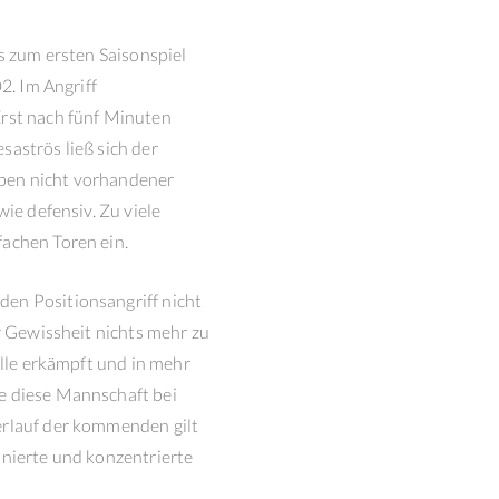
s zum ersten Saisonspiel
2. Im Angriff
Erst nach fünf Minuten
esaströs ließ sich der
eben nicht vorhandener
ie defensiv. Zu viele
fachen Toren ein.
den Positionsangriff nicht
r Gewissheit nichts mehr zu
älle erkämpft und in mehr
e diese Mannschaft bei
erlauf der kommenden gilt
inierte und konzentrierte