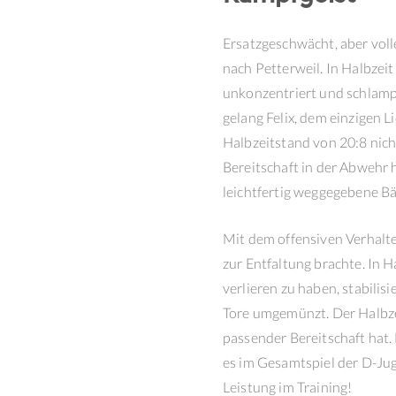
Ersatzgeschwächt, aber volle
nach Petterweil. In Halbzeit
unkonzentriert und schlampi
gelang Felix, dem einzigen Li
Halbzeitstand von 20:8 nic
Bereitschaft in der Abwehr h
leichtfertig weggegebene Bä
Mit dem offensiven Verhalte
zur Entfaltung brachte. In H
verlieren zu haben, stabilis
Tore umgemünzt. Der Halbzei
passender Bereitschaft hat.
es im Gesamtspiel der D-Jug
Leistung im Training!