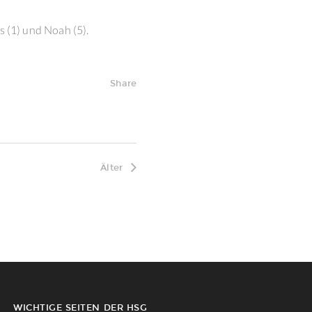
es (1) und Noah (5).
Share
Älter
WICHTIGE SEITEN DER HSG