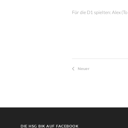
Für die D1 spielten: Alex (To
Neuer
DIE HSG BIK AUF FACEBOOK