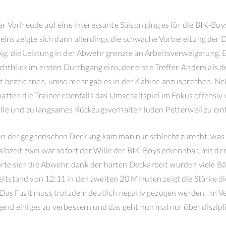
r Vorfreude auf eine interessante Saison ging es für die BIK-Boy
 eins zeigte sich dann allerdings die schwache Vorbereitung der D
g, die Leistung in der Abwehr grenzte an Arbeitsverweigerung. 
chtblick im ersten Durchgang eins, der erste Treffer. Anders als d
ht bezeichnen, umso mehr gab es in der Kabine anzusprechen. N
atten die Trainer ebenfalls das Umschaltspiel im Fokus offensiv w
lle und zu langsames Rückzugsverhalten luden Petterweil zu ein
n der gegnerischen Deckung kam man nur schlecht zurecht, was 
albzeit zwei war sofort der Wille der BIK-Boys erkennbar, mit de
ierte sich die Abwehr, dank der harten Deckarbeit wurden viele B
tstand von 12:11 in den zweiten 20 Minuten zeigt die Stärke di
 Das Fazit muss trotzdem deutlich negativ gezogen werden. Im V
end einiges zu verbessern und das geht nun mal nur über diszipl