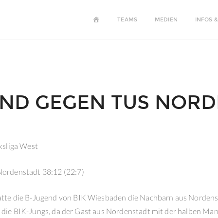
HOME
TEAMS
MEDIEN
INFOS &
ND GEGEN TUS NORD
ksliga West
ordenstadt 38:12 (22:7)
te die B-Jugend von BIK Wiesbaden die Nachbarn aus Nordensta
für die BIK-Jungs, da der Gast aus Nordenstadt mit der halben Ma