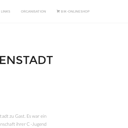
 LINKS
ORGANISATION
BIK-ONLINESHOP
ENSTADT
dt zu Gast. Es war ein
nnschaft ihrer C -Jugend