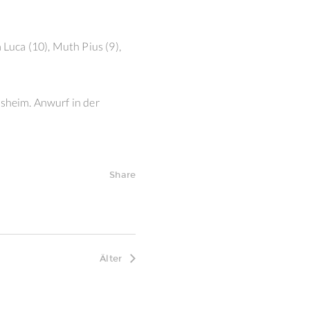
 Luca (10), Muth Pius (9),
esheim. Anwurf in der
Share
Älter