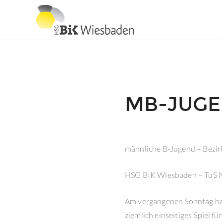
MB-JUGE
männliche B-Jugend – Bezir
HSG BIK Wiesbaden – TuS N
Am vergangenen Sonntag hat
ziemlich einseitiges Spiel 