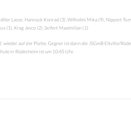
ädtler Lasse, Hannack Konrad (3), Wilhelmi Mika (9), Nippert Tom
s (1), Krag Jesco (2) ,Seifert Maximilian (1)
. wieder auf der Platte. Gegner ist dann die JSGmB Eltville/Rüd
chule in Rüdesheim ist um 10:45 Uhr.