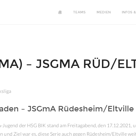
HOME
TEAMS
MEDIEN
INFOS &
(MA) – JSGMA RÜD/EL
ksliga
den – JSGmA Rüdesheim/Eltville 3
A-Jugend der HSG BIK stand am Freitagabend, den 17.12.2021, um
 und Ziel war es, diese Serie auch gegen Rüdesheim/Eltville wei