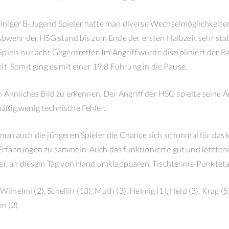
iniger B-Jugend Spieler hatte man diverse Wechselmöglichkeite
 Abwehr der HSG stand bis zum Ende der ersten Halbzeit sehr st
piels nur acht Gegentreffer. Im Angriff wurde diszipliniert der Ba
lt. Somit ging es mit einer 19:8 Führung in die Pause.
n Ähnliches Bild zu erkennen. Der Angriff der HSG spielte seine An
äßig wenig technische Fehler.
 nun auch die jüngeren Spieler die Chance sich schonmal für da
rfahrungen zu sammeln. Auch das funktionierte gut und letztend
der, an diesem Tag von Hand umklappbaren, Tischtennis-Punkteta
 Wilhelmi (2), Schellin (13), Muth (3), Helmig (1), Held (3), Krag (5)
en (2)