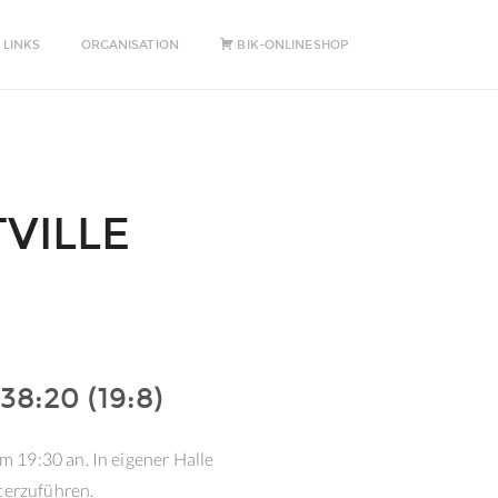
 LINKS
ORGANISATION
BIK-ONLINESHOP
TVILLE
8:20 (19:8)
 19:30 an. In eigener Halle
terzuführen.