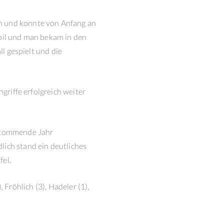
n und konnte von Anfang an
abil und man bekam in den
ll gespielt und die
griffe erfolgreich weiter
s kommende Jahr
lich stand ein deutliches
fel.
, Fröhlich (3), Hadeler (1),