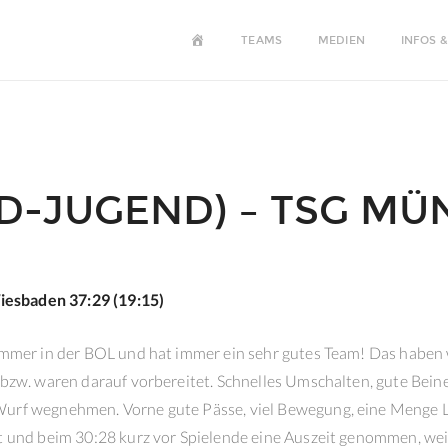
HOME
TEAMS
MEDIEN
INFOS &
(D-JUGEND) – TSG MÜ
esbaden 37:29 (19:15)
 immer in der BOL und hat immer ein sehr gutes Team! Das haben
t bzw. waren darauf vorbereitet. Schnelles Umschalten, gute Bein
Wurf wegnehmen. Vorne gute Pässe, viel Bewegung, eine Menge L
it und beim 30:28 kurz vor Spielende eine Auszeit genommen, weil