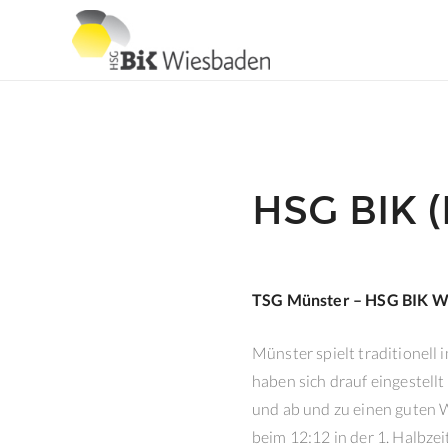
HSG BIK 
TSG Münster – HSG BIK Wi
Münster spielt traditionell
haben sich drauf eingestell
und ab und zu einen guten 
beim 12:12 in der 1. Halbze