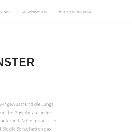
 LINKS
ORGANISATION
BIK-ONLINESHOP
NSTER
 wir gewusst und die Jungs
e in der Abwehr, aushelfen
aufarbeit. Münster hat sich
 Sie die Sorge hatten das