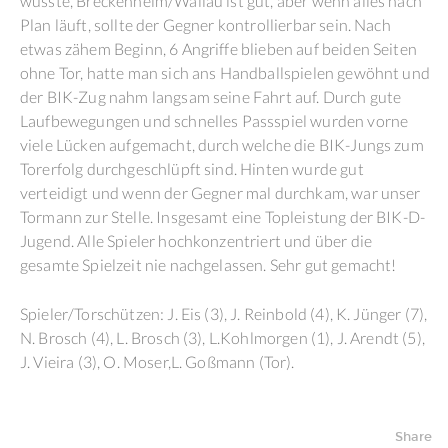
wusste, Breckenheim/Wallau ist gut, aber wenn alles nach
Plan läuft, sollte der Gegner kontrollierbar sein. Nach
etwas zähem Beginn, 6 Angriffe blieben auf beiden Seiten
ohne Tor, hatte man sich ans Handballspielen gewöhnt und
der BIK-Zug nahm langsam seine Fahrt auf. Durch gute
Laufbewegungen und schnelles Passspiel wurden vorne
viele Lücken aufgemacht, durch welche die BIK-Jungs zum
Torerfolg durchgeschlüpft sind. Hinten wurde gut
verteidigt und wenn der Gegner mal durchkam, war unser
Tormann zur Stelle. Insgesamt eine Topleistung der BIK-D-
Jugend. Alle Spieler hochkonzentriert und über die
gesamte Spielzeit nie nachgelassen. Sehr gut gemacht!
Spieler/Torschützen: J. Eis (3), J. Reinbold (4), K. Jünger (7),
N. Brosch (4), L. Brosch (3), L.Kohlmorgen (1), J. Arendt (5),
J. Vieira (3), O. Moser,L. Goßmann (Tor).
Share