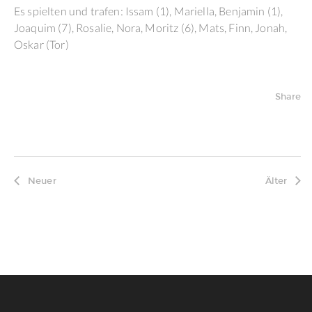
Es spielten und trafen: Issam (1), Mariella, Benjamin (1),
Joaquim (7), Rosalie, Nora, Moritz (6), Mats, Finn, Jonah,
Oskar (Tor)
Share
Neuer
Älter