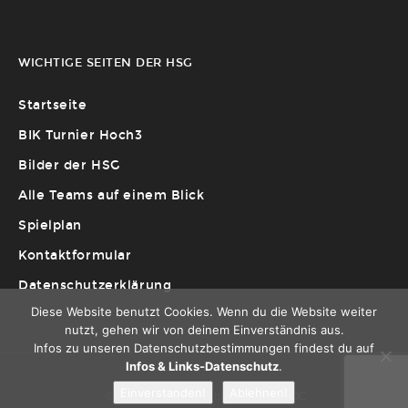
WICHTIGE SEITEN DER HSG
Startseite
BIK Turnier Hoch3
Bilder der HSG
Alle Teams auf einem Blick
Spielplan
Kontaktformular
Datenschutzerklärung
Diese Website benutzt Cookies. Wenn du die Website weiter
nutzt, gehen wir von deinem Einverständnis aus.
Infos zu unseren Datenschutzbestimmungen findest du auf
Infos & Links-Datenschutz
.
Einverstanden!
Ablehnen!
© 2022 HSG BIK Wiesbaden | Page by DC