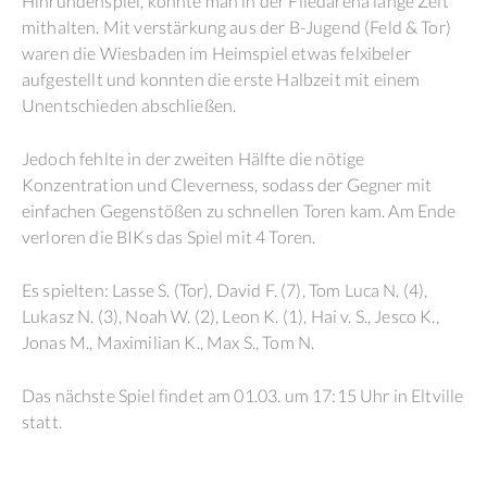
Hinrundenspiel, konnte man in der Fliedarena lange Zeit
mithalten. Mit verstärkung aus der B-Jugend (Feld & Tor)
waren die Wiesbaden im Heimspiel etwas felxibeler
aufgestellt und konnten die erste Halbzeit mit einem
Unentschieden abschließen.
Jedoch fehlte in der zweiten Hälfte die nötige
Konzentration und Cleverness, sodass der Gegner mit
einfachen Gegenstößen zu schnellen Toren kam. Am Ende
verloren die BIKs das Spiel mit 4 Toren.
Es spielten: Lasse S. (Tor), David F. (7), Tom Luca N. (4),
Lukasz N. (3), Noah W. (2), Leon K. (1), Hai v. S., Jesco K.,
Jonas M., Maximilian K., Max S., Tom N.
Das nächste Spiel findet am 01.03. um 17:15 Uhr in Eltville
statt.