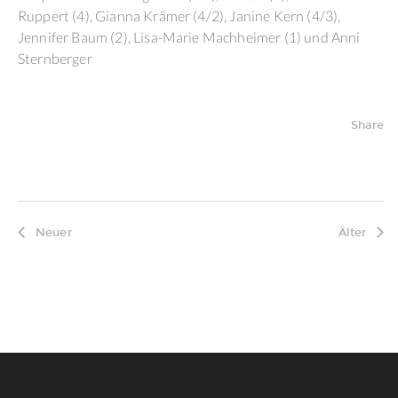
Ruppert (4), Gianna Krämer (4/2), Janine Kern (4/3),
Jennifer Baum (2), Lisa-Marie Machheimer (1) und Anni
Sternberger
Share
Neuer
Älter