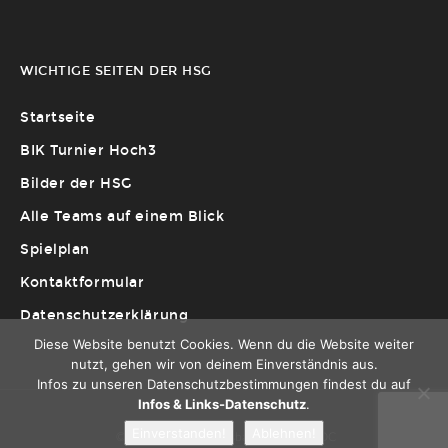
WICHTIGE SEITEN DER HSG
Startseite
BIK Turnier Hoch3
Bilder der HSG
Alle Teams auf einem Blick
Spielplan
Kontaktformular
Datenschutzerklärung
Diese Website benutzt Cookies. Wenn du die Website weiter
nutzt, gehen wir von deinem Einverständnis aus.
Infos zu unseren Datenschutzbestimmungen findest du auf
Infos & Links-Datenschutz
.
Einverstanden!
Ablehnen!
© 2022 HSG BIK Wiesbaden | Page by DC