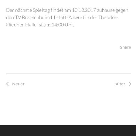
Der nächste Spieltag findet am 10.12.2017 zuhause gegen
den TV Breckenheim III statt. Anwurf in der Theodor-
Fliedner-Halle ist um 14:00 Uhr.
Share
Neuer
Älter