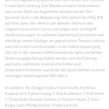
II nach Bad Camberg. Die Tabellensituation ließ erahnen,
dass es ein Spiel auf Augenhöhe werden würde. Den
besseren Start in die Begegnung hatte jedoch die HSG BIK
auf ihrer Seite. Vor allem in der Abwehr ließ man den
Gegnern kaum eine Chance und zeigte auch im Angriff
starke Leistungen. Im weiteren Spielverlauf scheiterte man
allerdings immer häufiger am gegnerischen Torwart, sodass
man mit einem Unentschieden in die Halbzeitpause ging
(16:16). In der zweiten Hälfte konnte das Spiel von beiden
Seiten ausgeglichen gestaltet werden und die Führung
wechselte mehrmals. Viele leichte Fehler und
Unkonzentriertheiten zum Ende des Spiels führten zu einer
unnötigen Niederlage der HSG BIK II.
Es spielten: Tor (Gregor Kolka, Frank Gisch), Matthias
Koepcke 8/4, Fabian Liewig 3, Max Kaufmann 7, Rolf Stiehl
7, Timm Stahl, Daniele Ceriello 2, Markus Mezes 2, Sven
Kluge, Jean-Phillipe Becker, Frederico Krist.