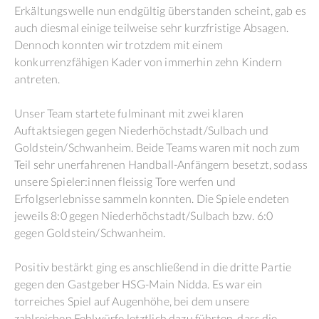
Erkältungswelle nun endgültig überstanden scheint, gab es
auch diesmal einige teilweise sehr kurzfristige Absagen.
Dennoch konnten wir trotzdem mit einem
konkurrenzfähigen Kader von immerhin zehn Kindern
antreten.
Unser Team startete fulminant mit zwei klaren
Auftaktsiegen gegen Niederhöchstadt/Sulbach und
Goldstein/Schwanheim. Beide Teams waren mit noch zum
Teil sehr unerfahrenen Handball-Anfängern besetzt, sodass
unsere Spieler:innen fleissig Tore werfen und
Erfolgserlebnisse sammeln konnten. Die Spiele endeten
jeweils 8:0 gegen Niederhöchstadt/Sulbach bzw. 6:0
gegen Goldstein/Schwanheim.
Positiv bestärkt ging es anschließend in die dritte Partie
gegen den Gastgeber HSG-Main Nidda. Es war ein
torreiches Spiel auf Augenhöhe, bei dem unsere
zahlreichen Fehlwürfe letztlich dazu führten, dass die